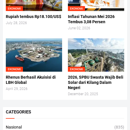
EKONOMI
EKONOMI
Rupiah tembus Rp18.100/US$
Inflasi Tahunan Mei 2026
Tembus 3,08 Persen
July 28, 2026
June 02, 2026
EKONOMI
EKONOMI
Rhenus Berhasil Akuisisi di
2026, SPBU Swasta Wajib Beli
LBH Global
Solar dari Kilang Dalam
Negeri
April 29, 2026
December 20, 2025
CATEGORIES
Nasional
(835)