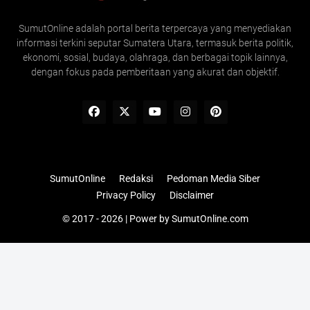
SumutOnline adalah portal berita terpercaya yang menyediakan
informasi terkini seputar Sumatera Utara, termasuk berita politik,
ekonomi, sosial, budaya, olahraga, dan berbagai topik lainnya,
dengan fokus pada pemberitaan yang akurat dan objektif.
SumutOnline
Redaksi
Pedoman Media Siber
Privacy Policy
Disclaimer
© 2017 - 2026 | Power by
SumutOnline.com