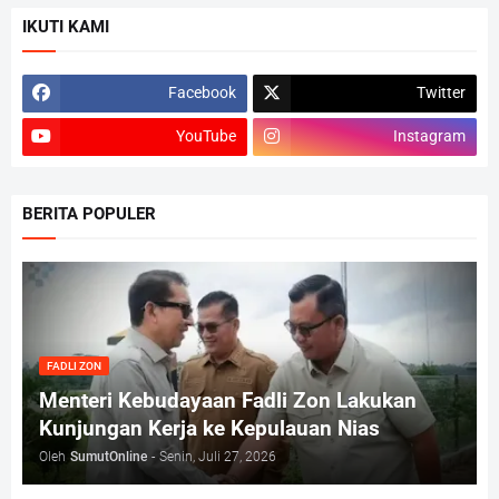
IKUTI KAMI
Facebook
Twitter
YouTube
Instagram
BERITA POPULER
FADLI ZON
Menteri Kebudayaan Fadli Zon Lakukan
Kunjungan Kerja ke Kepulauan Nias
Oleh
SumutOnline
-
Senin, Juli 27, 2026