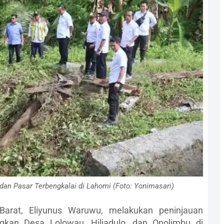
 dan Pasar Terbengkalai di Lahomi (Foto: Yonimasari)
arat, Eliyunus Waruwu, melakukan peninjauan
ngkan Desa Lolowau, Hiliadulo, dan Onolimbu di