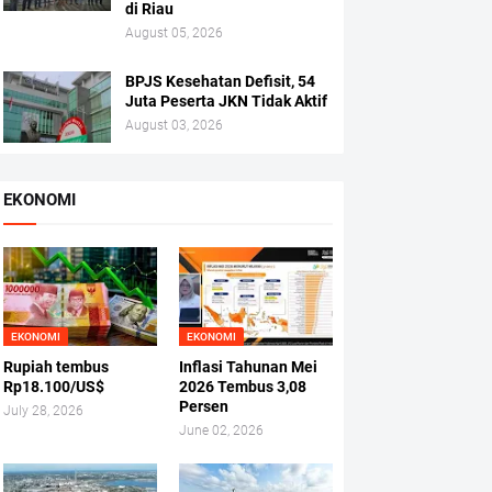
di Riau
August 05, 2026
BPJS Kesehatan Defisit, 54
Juta Peserta JKN Tidak Aktif
August 03, 2026
EKONOMI
EKONOMI
EKONOMI
Rupiah tembus
Inflasi Tahunan Mei
Rp18.100/US$
2026 Tembus 3,08
Persen
July 28, 2026
June 02, 2026