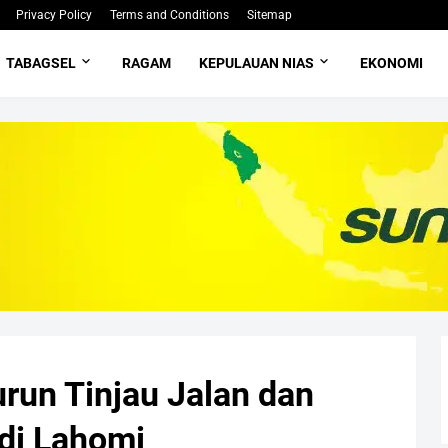
Privacy Policy
Terms and Conditions
Sitemap
TABAGSEL
RAGAM
KEPULAUAN NIAS
EKONOMI
urun Tinjau Jalan dan
 di Lahomi