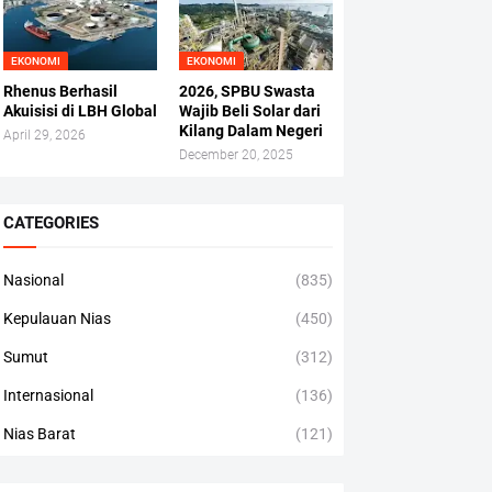
EKONOMI
EKONOMI
Rhenus Berhasil
2026, SPBU Swasta
Akuisisi di LBH Global
Wajib Beli Solar dari
Kilang Dalam Negeri
April 29, 2026
December 20, 2025
CATEGORIES
Nasional
(835)
Kepulauan Nias
(450)
Sumut
(312)
Internasional
(136)
Nias Barat
(121)