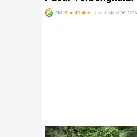
Oleh
SumutOnline
-
Jumat, Maret 06, 2026