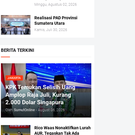
Minggu, Agustus 02, 2026
Realisasi PAD Provinsi
Sumatera Utara
Kamis, Juli 30, 2026
BERITA TERKINI
JAKARTA
KPK Temukan Selisih Uang
Amplop Raja Juli, Kurang
2.000 Dolar Singapura
Oleh
SumutOnline
-
August 06, 2026
Rico Waas Nonaktifkan Lurah
AUR, Tegaskan Tak Ada