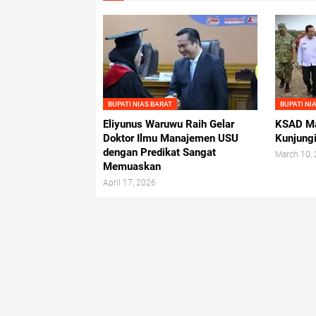
BUPATI NIAS BARAT
BUPATI NI
Eliyunus Waruwu Raih Gelar
KSAD Ma
Doktor Ilmu Manajemen USU
Kunjungi
dengan Predikat Sangat
March 10,
Memuaskan
April 17, 2026