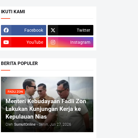
IKUTI KAMI
Facebook
Twitter
YouTube
Instagram
BERITA POPULER
FADLI ZON
Menteri Kebudayaan Fadli Zon
Lakukan Kunjungan Kerja ke
Kepulauan Nias
Oleh
SumutOnline
-
Senin, Juli 27, 2026