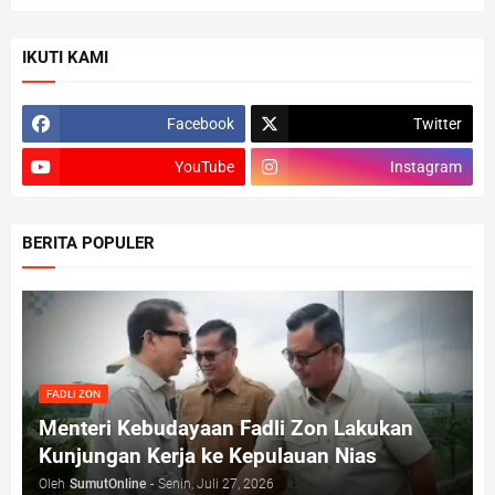
IKUTI KAMI
Facebook
Twitter
YouTube
Instagram
BERITA POPULER
FADLI ZON
Menteri Kebudayaan Fadli Zon Lakukan
Kunjungan Kerja ke Kepulauan Nias
Oleh
SumutOnline
-
Senin, Juli 27, 2026