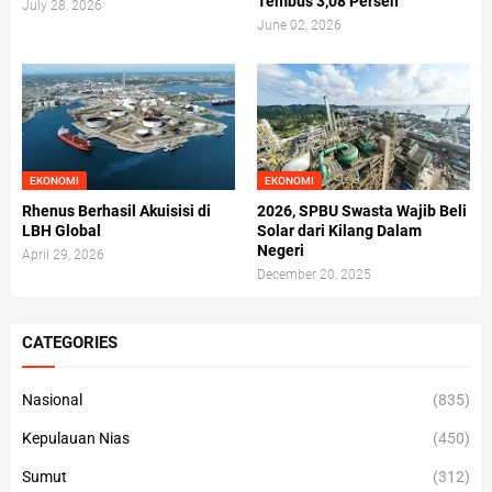
Tembus 3,08 Persen
July 28, 2026
June 02, 2026
EKONOMI
EKONOMI
Rhenus Berhasil Akuisisi di
2026, SPBU Swasta Wajib Beli
LBH Global
Solar dari Kilang Dalam
Negeri
April 29, 2026
December 20, 2025
CATEGORIES
Nasional
(835)
Kepulauan Nias
(450)
Sumut
(312)