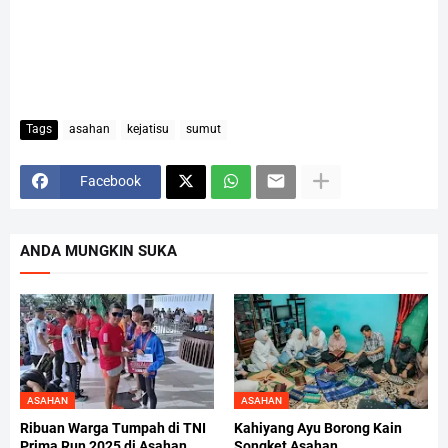
Tags
asahan
kejatisu
sumut
Facebook
ANDA MUNGKIN SUKA
ASAHAN
ASAHAN
Ribuan Warga Tumpah di TNI
Kahiyang Ayu Borong Kain
Prima Run 2025 di Asahan
Songket Asahan