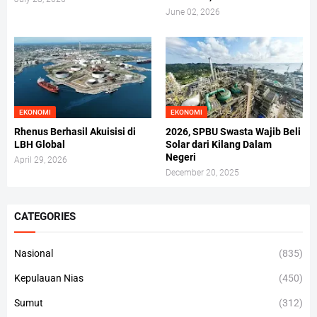
June 02, 2026
EKONOMI
EKONOMI
Rhenus Berhasil Akuisisi di
2026, SPBU Swasta Wajib Beli
LBH Global
Solar dari Kilang Dalam
Negeri
April 29, 2026
December 20, 2025
CATEGORIES
Nasional
(835)
Kepulauan Nias
(450)
Sumut
(312)