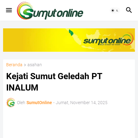
Beranda
asahan
Kejati Sumut Geledah PT
INALUM
Oleh
SumutOnline
-
Jumat, November 14, 2025