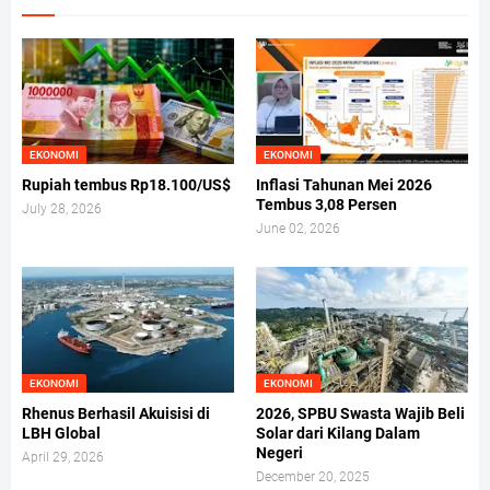
EKONOMI
EKONOMI
Rupiah tembus Rp18.100/US$
Inflasi Tahunan Mei 2026
Tembus 3,08 Persen
July 28, 2026
June 02, 2026
EKONOMI
EKONOMI
Rhenus Berhasil Akuisisi di
2026, SPBU Swasta Wajib Beli
LBH Global
Solar dari Kilang Dalam
Negeri
April 29, 2026
December 20, 2025